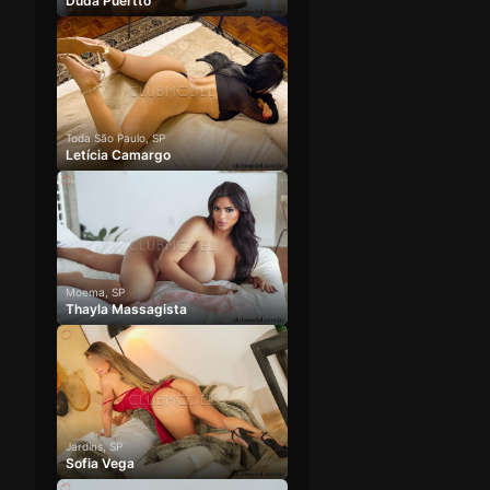
Duda Puertto
Toda São Paulo, SP
Letícia Camargo
Moema, SP
Thayla Massagista
Jardins, SP
Sofia Vega