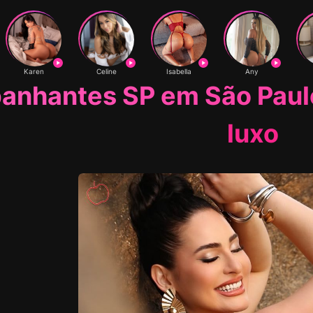
Karen
Celine
Isabella
Any
nhantes SP em São Paul
luxo