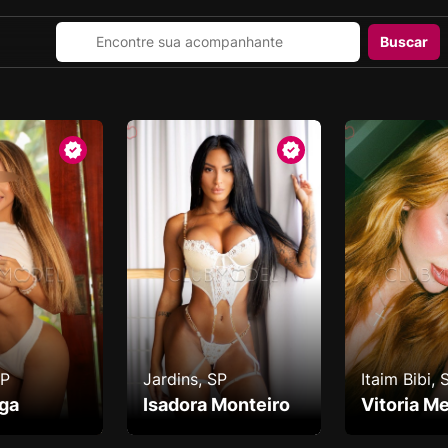
Buscar
Buscar
, SP
Itaim Bibi, SP
Pinheiros
a Monteiro
Vitoria Mendes
Isabell