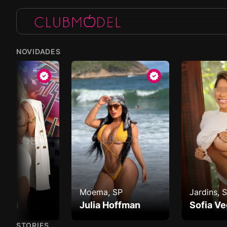
NOVIDADES
a, SP
Jardins, SP
Jardins
a Hoffman
Sofia Vega
Isador
STORIES