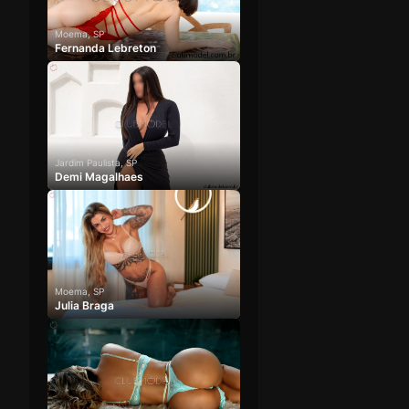
Moema, SP
Fernanda Lebreton
Jardim Paulista, SP
Demi Magalhaes
Moema, SP
Julia Braga