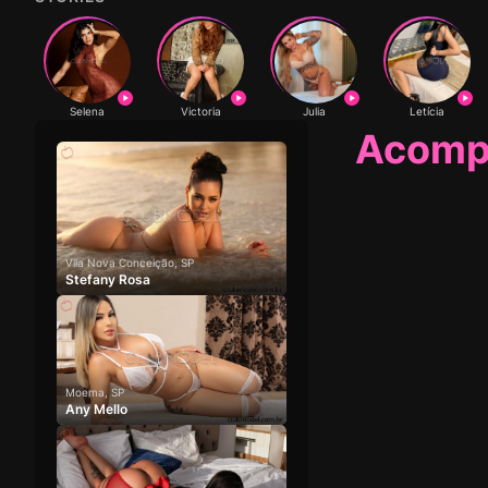
Selena
Victoria
Julia
Letícia
Acompa
Vila Nova Conceição, SP
Stefany Rosa
Moema, SP
Any Mello