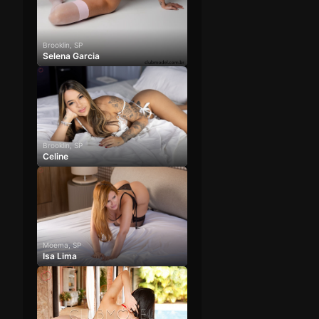
Brooklin, SP
Selena Garcia
Brooklin, SP
Celine
Moema, SP
Isa Lima