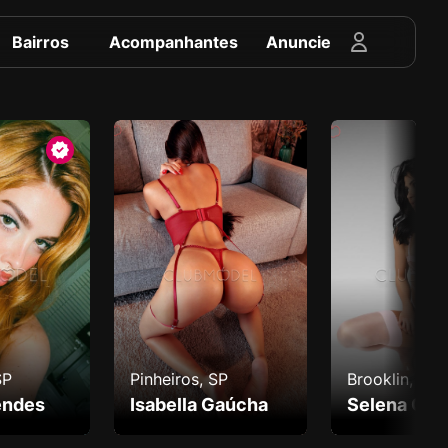
Bairros
Acompanhantes
Anuncie
, SP
Brooklin, SP
Jardim Paul
a Gaúcha
Selena Garcia
Demi Mag