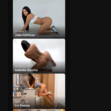
Moema, SP
Julia Hoffman
Pinheiros, SP
Isabella Gaúcha
Moema, SP
Liv Poéme