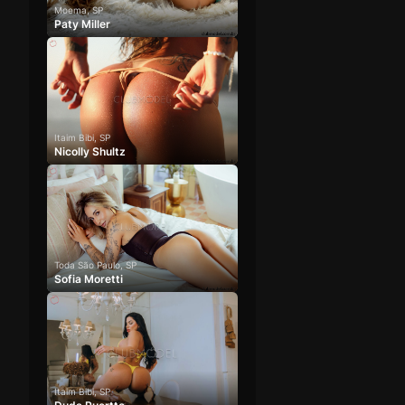
Moema, SP
Paty Miller
Itaim Bibi, SP
Nicolly Shultz
Toda São Paulo, SP
Sofia Moretti
Itaim Bibi, SP